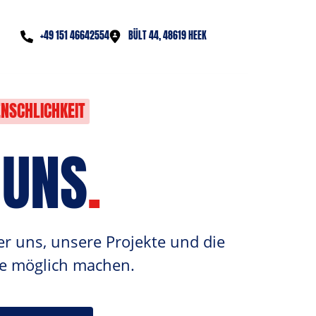
‭+49 151 46642554‬
BÜLT 44, 48619 HEEK
NSCHLICHKEIT
 UNS
.
r uns, unsere Projekte und die 
ie möglich machen.