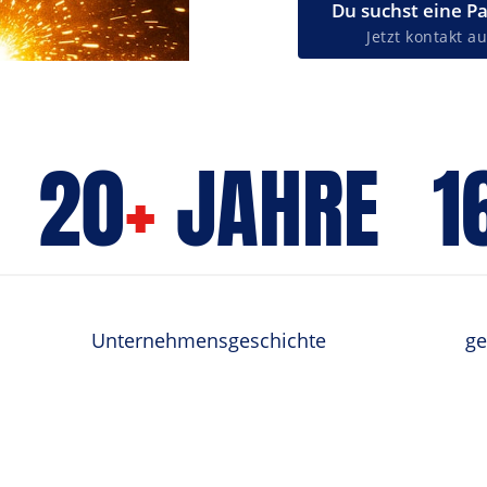
Du suchst eine P
Jetzt kontakt 
20
+
 JAHRE
1
Unternehmensgeschichte
ge